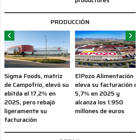
PRODUCCIÓN
chevron_left
chevron_right
Sigma Foods, matriz
ElPozo Alimentación
de Campofrío, elevó su
eleva su facturación el
ebitda el 17,2% en
5,7% en 2025 y
2025, pero rebajó
alcanza los 1.950
ligeramente su
millones de euros
facturación