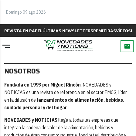
Domingo 09 ago 2026
REVISTA EN PAPEL
ÚLTIMAS NEWSLETTERS
REMITIDAS
VÍDEOS
B
NOSOTROS
Fundada en 1993 por Miguel Rincón
, NOVEDADES y
NOTICIAS es una revista de referencia en el sector FMCG, líder
en la difusión de
lanzamientos de alimentación, bebidas,
cuidado personal y del hogar
.
NOVEDADES y NOTICIAS
llega a todas las empresas que
integran la cadena de valor de la alimentación, bebidas y
productos de gran consumo: industria, food retail, distribución y