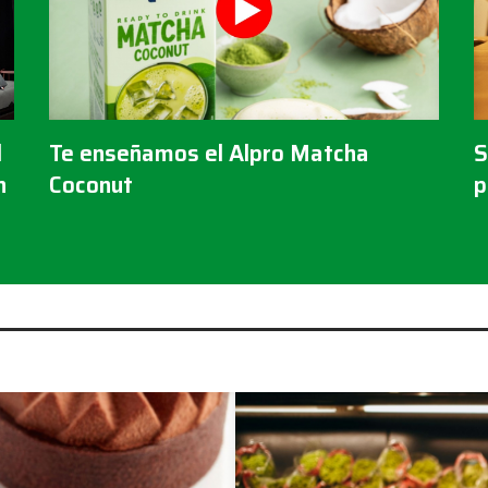
l
Te enseñamos el Alpro Matcha
S
n
Coconut
p