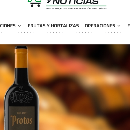
CIONES
FRUTAS Y HORTALIZAS
OPERACIONES
F
expand_more
expand_more