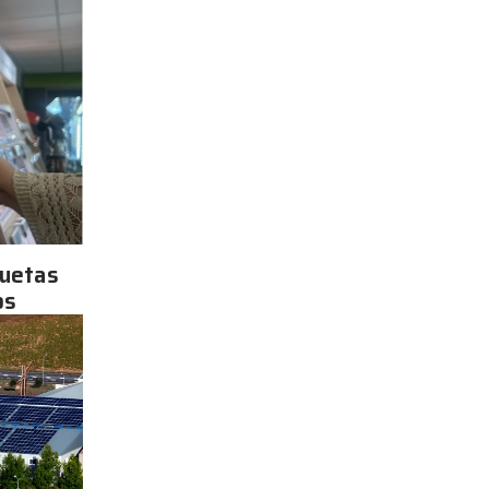
quetas
os