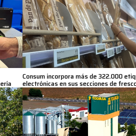
Consum incorpora más de 322.000 eti
lería
electrónicas en sus secciones de fresc