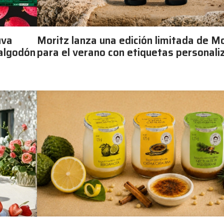
uva
Moritz lanza una edición limitada de Mo
 algodón
para el verano con etiquetas personali