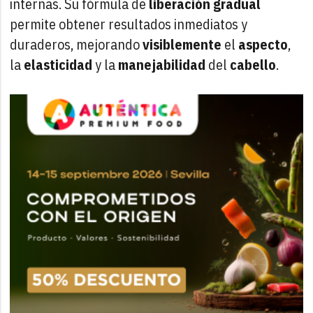
internas. Su fórmula de
liberación gradual
permite obtener resultados inmediatos y
duraderos, mejorando
visiblemente
el
aspecto
,
la
elasticidad
y la
manejabilidad
del
cabello
.