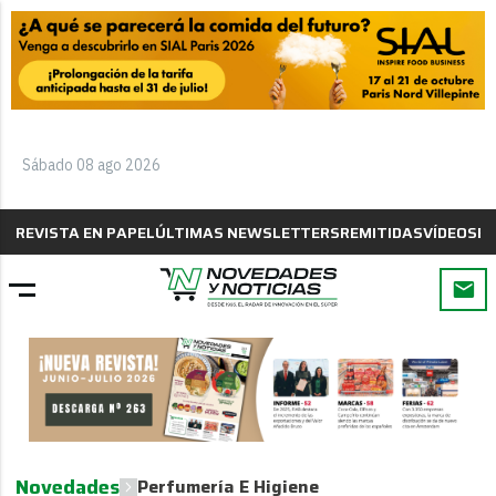
Sábado 08 ago 2026
REVISTA EN PAPEL
ÚLTIMAS NEWSLETTERS
REMITIDAS
VÍDEOS
B
Novedades
Perfumería E Higiene