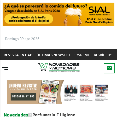
Domingo 09 ago 2026
REVISTA EN PAPEL
ÚLTIMAS NEWSLETTERS
REMITIDAS
VÍDEOS
B
Novedades
Perfumería E Higiene