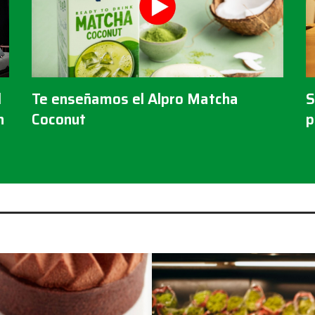
l
Te enseñamos el Alpro Matcha
S
n
Coconut
p