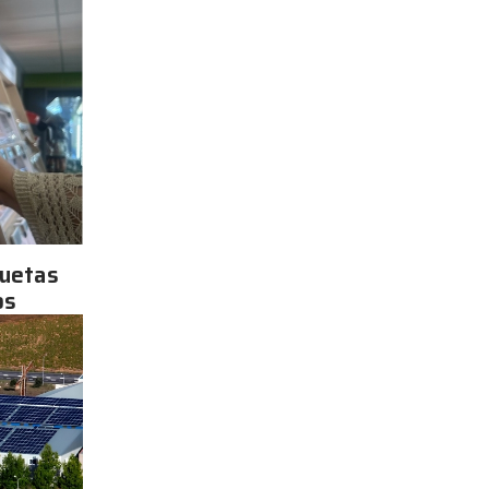
quetas
os