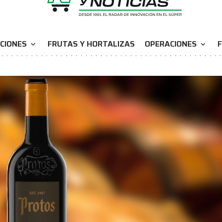
CIONES
FRUTAS Y HORTALIZAS
OPERACIONES
F
expand_more
expand_more