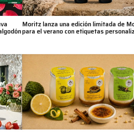
uva
Moritz lanza una edición limitada de Mo
 algodón
para el verano con etiquetas personali