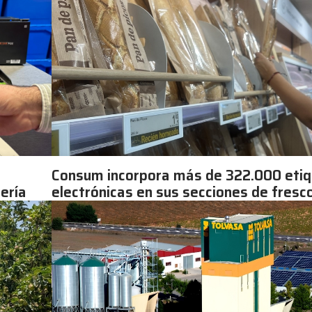
Consum incorpora más de 322.000 eti
lería
electrónicas en sus secciones de fresc