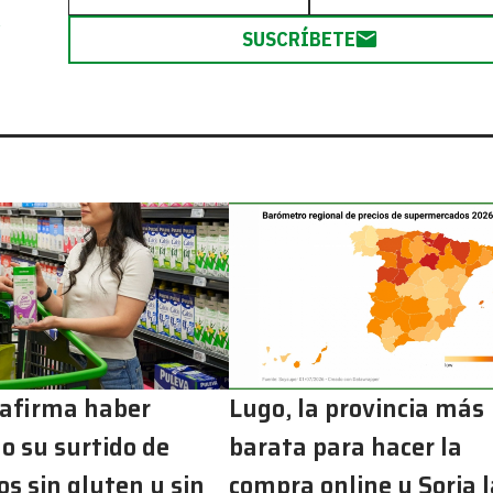
R
SUSCRÍBETE
 afirma haber
Lugo, la provincia más
o su surtido de
barata para hacer la
s sin gluten y sin
compra online y Soria l