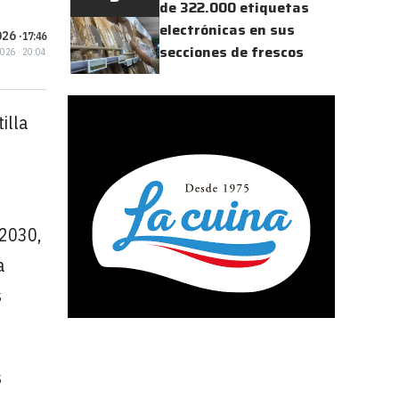
de 322.000 etiquetas
electrónicas en sus
26 ·
17:46
secciones de frescos
2026 · 20:04
illa
 2030,
a
s
s