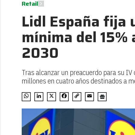
Retail
Lidl España fija 
mínima del 15% a
2030
Tras alcanzar un preacuerdo para su IV 
millones en cuatro años destinados a me
WhatsApp
LinkedIn
X
Facebook
Copy
Email
Link