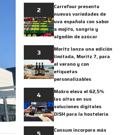
Carrefour presenta
2
nuevas variedades de
uva española con sabor
a mojito, sangría y
algodón de azúcar
Moritz lanza una edición
3
limitada, Moritz 7, para
el verano y con
etiquetas
personalizables
Makro eleva el 62,5%
4
las altas en sus
soluciones digitales
DISH para la hostelería
Consum incorpora más
5