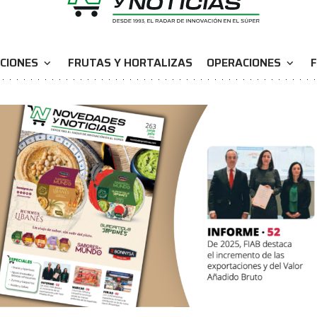
CIONES
FRUTAS Y HORTALIZAS
OPERACIONES
F
expand_more
expand_more