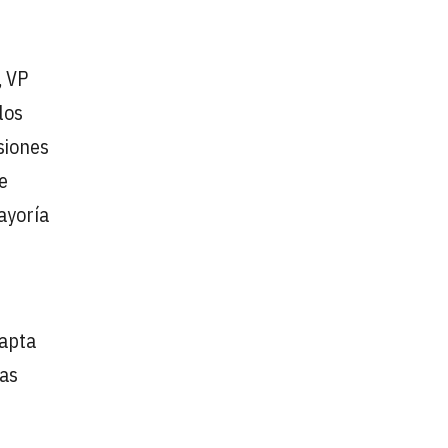
, VP
los
isiones
e
ayoría
dapta
ras