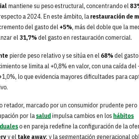
ial
mantiene su peso estructural, concentrando el
8
respecto a 2024. En este ámbito, la
restauración de 
ncremento del gasto del
+5%
, más del doble que la med
anzar el
31,7%
del gasto en restauración comercial.
nte
pierde peso relativo y se sitúa en el
68%
del gasto
cimiento se limita al +0,8% en valor, con una caída del
+1,0%, lo que evidencia mayores dificultades para cap
vo.
rio retador, marcado por un consumidor prudente pero
upación por la
salud
impulsa cambios en los
hábitos
iduales
o en pareja redefine la configuración de la ofer
ery
y el
take away
; y la segmentación generacional obl