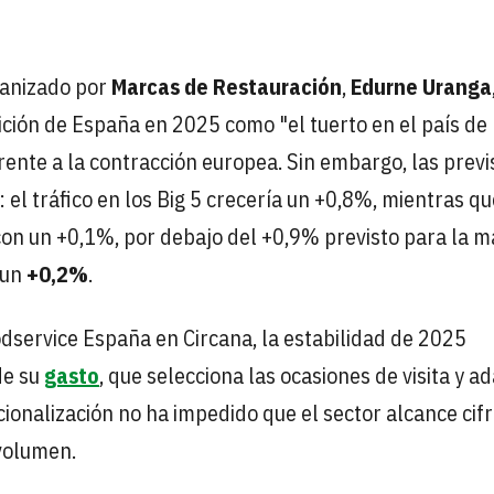
ganizado por
Marcas de Restauración
,
Edurne Uranga
ición de España en 2025 como "el tuerto en el país de 
frente a la contracción europea. Sin embargo, las prev
el tráfico en los Big 5 crecería un +0,8%, mientras qu
 con un +0,1%, por debajo del +0,9% previsto para la m
 un
+0,2%
.
oodservice España en Circana, la estabilidad de 2025
e su
gasto
, que selecciona las ocasiones de visita y a
acionalización no ha impedido que el sector alcance cif
 volumen.