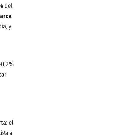
3%
del
marca
ia, y
 -0,2%
tar
ta; el
iga a