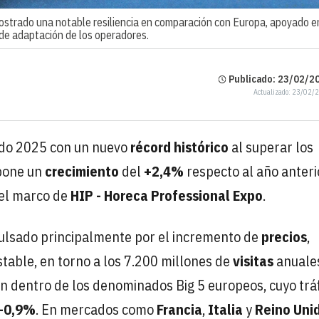
strado una notable resiliencia en comparación con Europa, apoyado e
 de adaptación de los operadores.
Publicado: 23/02/20
Actualizado: 23/02/
do 2025 con un nuevo
récord histórico
al superar los
upone un
crecimiento
del
+2,4%
respecto al año anteri
el marco de
HIP - Horeca Professional Expo
.
ulsado principalmente por el incremento de
precios
,
table, en torno a los 7.200 millones de
visitas
anuales
ón dentro de los denominados Big 5 europeos, cuyo trá
-0,9%
. En mercados como
Francia
,
Italia
y
Reino
Uni