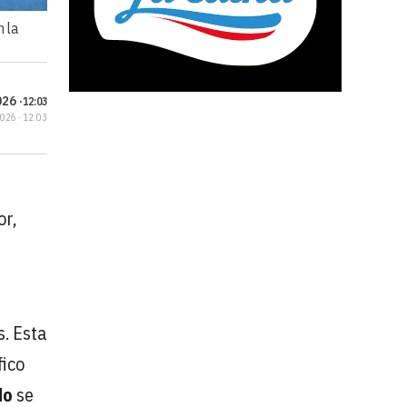
n la
26 ·
12:03
2026 · 12:03
or,
. Esta
fico
do
se