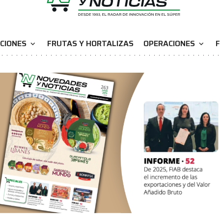
CIONES
FRUTAS Y HORTALIZAS
OPERACIONES
F
expand_more
expand_more