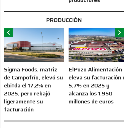
PRODUCCIÓN
chevron_left
chevron_right
Sigma Foods, matriz
ElPozo Alimentación
de Campofrío, elevó su
eleva su facturación el
ebitda el 17,2% en
5,7% en 2025 y
2025, pero rebajó
alcanza los 1.950
ligeramente su
millones de euros
facturación