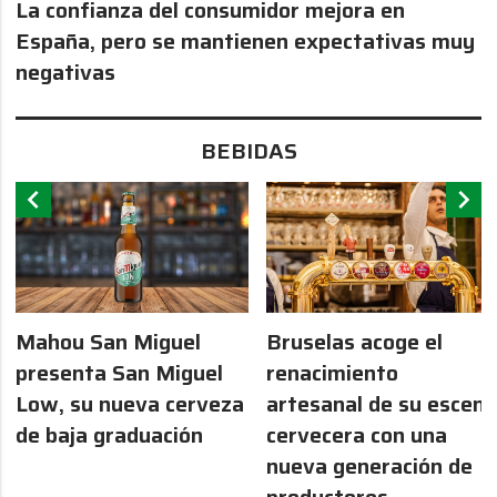
La confianza del consumidor mejora en
España, pero se mantienen expectativas muy
negativas
BEBIDAS
chevron_left
chevron_right
Mahou San Miguel
Bruselas acoge el
presenta San Miguel
renacimiento
Low, su nueva cerveza
artesanal de su escen
de baja graduación
cervecera con una
nueva generación de
productores