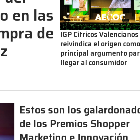
o en las
ompra de
IGP Cítricos Valencianos
reivindica el origen com
ez
principal argumento pa
llegar al consumidor
Estos son los galardonad
de los Premios Shopper
Marketing e Innovación