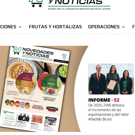
CIONES
FRUTAS Y HORTALIZAS
OPERACIONES
F
expand_more
expand_more