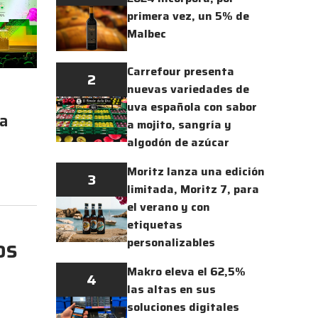
primera vez, un 5% de
Malbec
Carrefour presenta
2
nuevas variedades de
o
uva española con sabor
ra
a mojito, sangría y
algodón de azúcar
Moritz lanza una edición
3
limitada, Moritz 7, para
el verano y con
etiquetas
os
personalizables
Makro eleva el 62,5%
4
las altas en sus
soluciones digitales