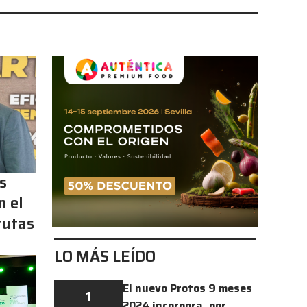
us
n el
rutas
LO MÁS LEÍDO
El nuevo Protos 9 meses
1
2024 incorpora, por