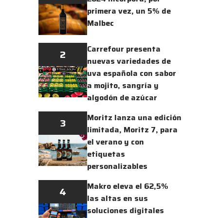
primera vez, un 5% de
Malbec
Carrefour presenta
2
nuevas variedades de
uva española con sabor
a mojito, sangría y
algodón de azúcar
Moritz lanza una edición
3
limitada, Moritz 7, para
el verano y con
etiquetas
personalizables
Makro eleva el 62,5%
4
las altas en sus
soluciones digitales