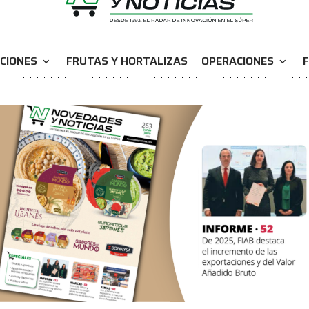
CIONES
FRUTAS Y HORTALIZAS
OPERACIONES
F
expand_more
expand_more