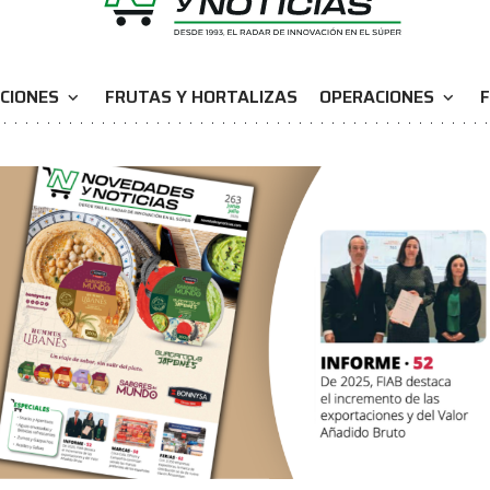
CIONES
FRUTAS Y HORTALIZAS
OPERACIONES
F
expand_more
expand_more