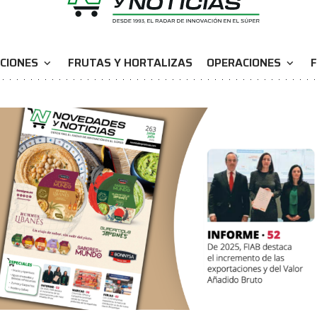
CIONES
FRUTAS Y HORTALIZAS
OPERACIONES
F
expand_more
expand_more