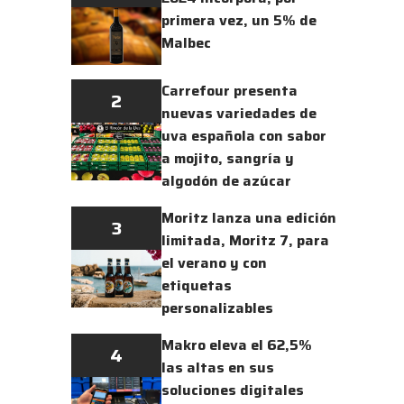
primera vez, un 5% de
Malbec
Carrefour presenta
2
nuevas variedades de
uva española con sabor
a mojito, sangría y
algodón de azúcar
Moritz lanza una edición
3
limitada, Moritz 7, para
el verano y con
etiquetas
personalizables
Makro eleva el 62,5%
4
las altas en sus
soluciones digitales