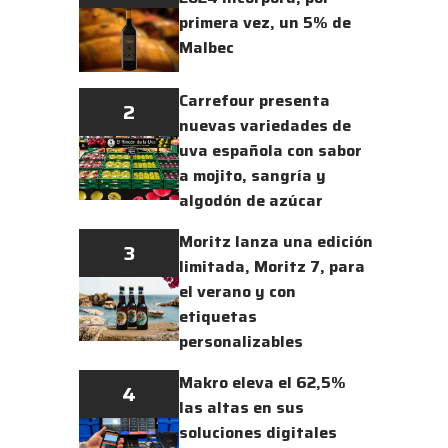
primera vez, un 5% de
Malbec
Carrefour presenta
2
nuevas variedades de
uva española con sabor
a mojito, sangría y
algodón de azúcar
Moritz lanza una edición
3
limitada, Moritz 7, para
el verano y con
etiquetas
personalizables
Makro eleva el 62,5%
4
las altas en sus
soluciones digitales