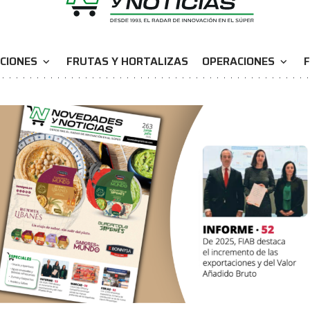
CIONES
FRUTAS Y HORTALIZAS
OPERACIONES
F
expand_more
expand_more