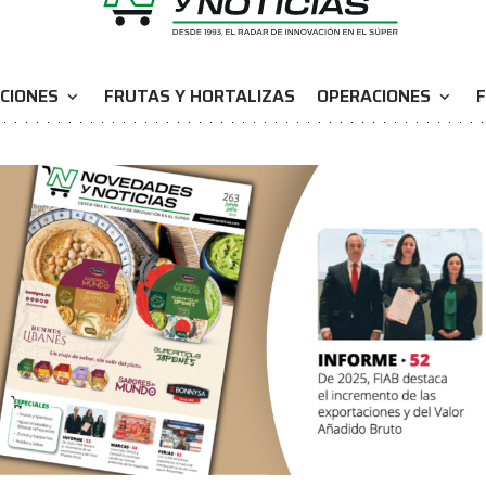
CIONES
FRUTAS Y HORTALIZAS
OPERACIONES
F
expand_more
expand_more