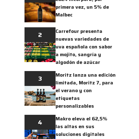
primera vez, un 5% de
Malbec
Carrefour presenta
2
nuevas variedades de
uva española con sabor
a mojito, sangría y
algodón de azúcar
Moritz lanza una edición
3
limitada, Moritz 7, para
el verano y con
etiquetas
personalizables
Makro eleva el 62,5%
4
las altas en sus
soluciones digitales