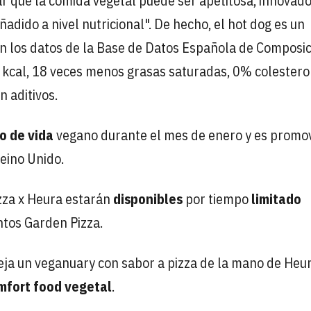
r que la comida vegetal puede ser apetitosa, innovado
adido a nivel nutricional". De hecho, el hot dog es un
n los datos de la Base de Datos Española de Composic
kcal, 18 veces menos grasas saturadas, 0% colesterol
n aditivos.
lo de vida
vegano durante el mes de enero y es promo
Reino Unido.
zza x Heura estarán
disponibles
por tiempo
limitado
ntos Garden Pizza.
eja un veganuary con sabor a pizza de la mano de Heu
mfort food vegetal
.