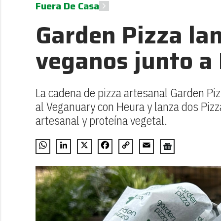
Fuera De Casa
Garden Pizza la
veganos junto a
La cadena de pizza artesanal Garden Piz
al Veganuary con Heura y lanza dos Piz
artesanal y proteína vegetal.
WhatsApp
LinkedIn
X
Facebook
Copy
Email
Link