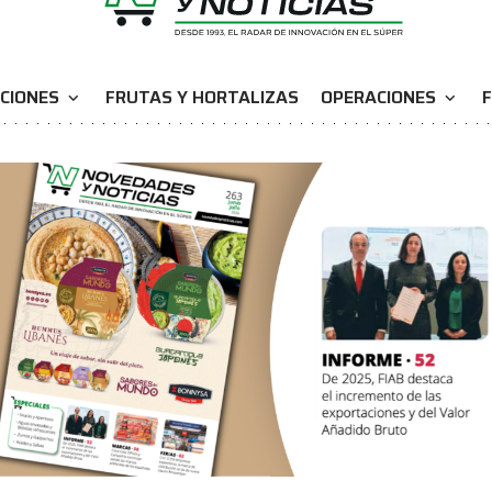
CIONES
FRUTAS Y HORTALIZAS
OPERACIONES
F
expand_more
expand_more