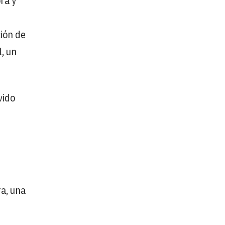
ra y
ión de
, un
vido
ra, una