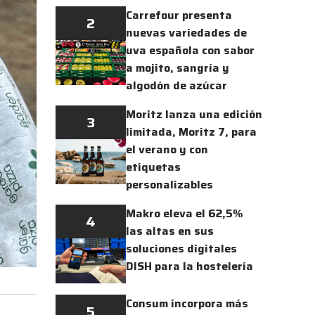
Carrefour presenta
2
nuevas variedades de
uva española con sabor
a mojito, sangría y
algodón de azúcar
Moritz lanza una edición
3
limitada, Moritz 7, para
el verano y con
etiquetas
personalizables
Makro eleva el 62,5%
4
las altas en sus
soluciones digitales
DISH para la hostelería
Consum incorpora más
5