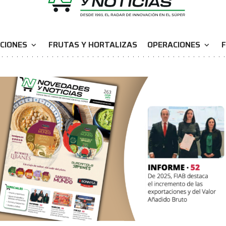
CIONES
FRUTAS Y HORTALIZAS
OPERACIONES
F
expand_more
expand_more