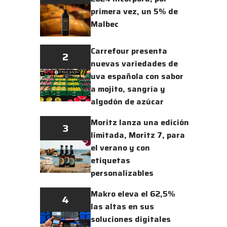
primera vez, un 5% de
Malbec
Carrefour presenta
2
nuevas variedades de
uva española con sabor
a mojito, sangría y
algodón de azúcar
Moritz lanza una edición
3
limitada, Moritz 7, para
el verano y con
etiquetas
personalizables
Makro eleva el 62,5%
4
las altas en sus
soluciones digitales