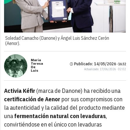
Soledad Camacho (Danone) y Ángel Luis Sánchez Cerón
(Aenor).
María
Teresa
Publicado: 14/05/2026 ·
16:32
De
Actualizado: 17/06/2026 · 02:02
Luis
Activia Kéfir
(marca de Danone) ha recibido una
certificación de Aenor
por sus compromisos con
la autenticidad y la calidad del producto mediante
una
fermentación natural con levaduras
,
convirtiéndose en el único con levaduras