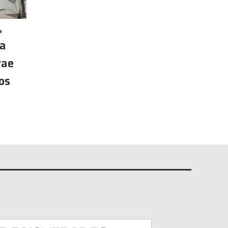
,
na
rae
os