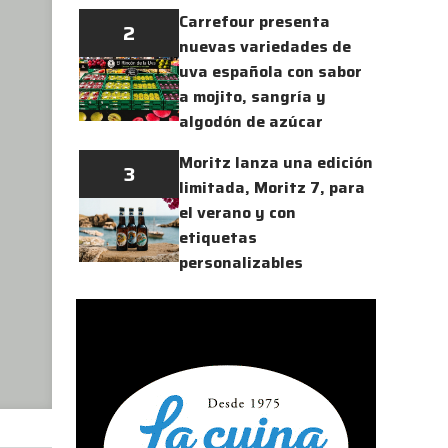
Carrefour presenta
2
nuevas variedades de
uva española con sabor
a mojito, sangría y
algodón de azúcar
Moritz lanza una edición
3
limitada, Moritz 7, para
el verano y con
etiquetas
personalizables