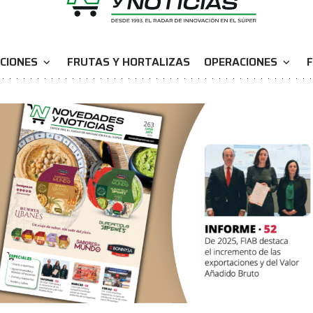
CIONES
FRUTAS Y HORTALIZAS
OPERACIONES
F
expand_more
expand_more