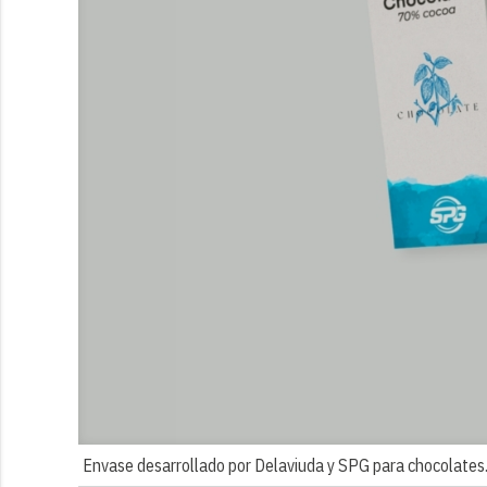
Envase desarrollado por Delaviuda y SPG para chocolates