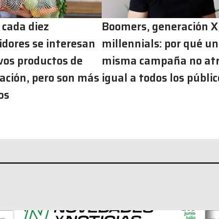
 cada diez
Boomers, generación X
dores se interesan
millennials: por qué u
vos productos de
misma campaña no at
ación, pero son más
igual a todos los públic
os