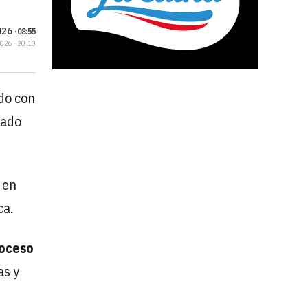
26 ·
08:55
2026 · 20:10
ado con
sado
 en
ca.
oceso
as y