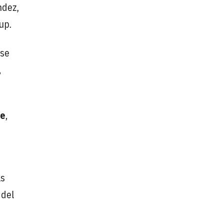
ndez,
up.
 se
,
te
,
as
 del