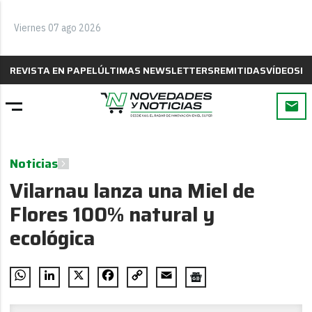
Viernes 07 ago 2026
REVISTA EN PAPEL
ÚLTIMAS NEWSLETTERS
REMITIDAS
VÍDEOS
B
Noticias
Vilarnau lanza una Miel de
Flores 100% natural y
ecológica
WhatsApp
LinkedIn
X
Facebook
Copy
Email
Link