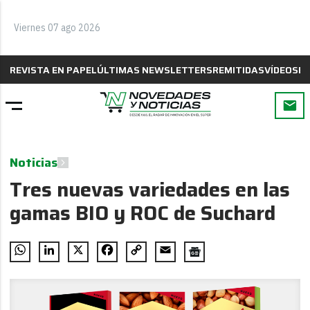
Viernes 07 ago 2026
REVISTA EN PAPEL
ÚLTIMAS NEWSLETTERS
REMITIDAS
VÍDEOS
B
Noticias
Tres nuevas variedades en las
gamas BIO y ROC de Suchard
WhatsApp
LinkedIn
X
Facebook
Copy
Email
Link