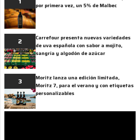
1
por primera vez, un 5% de Malbec
Carrefour presenta nuevas variedades
2
de uva española con sabor a mojito,
sangría y algodón de azúcar
Moritz lanza una edición limitada,
3
Moritz 7, para el verano y con etiquetas
personalizables