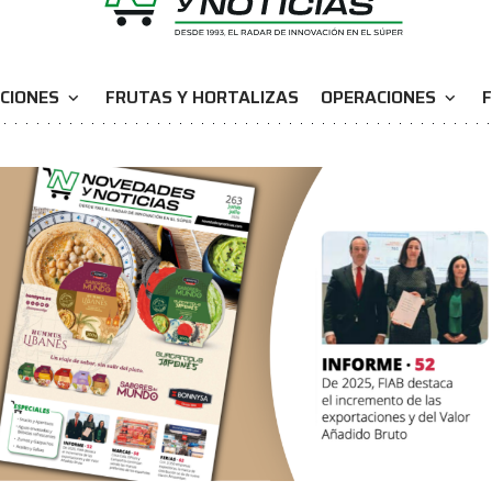
CIONES
FRUTAS Y HORTALIZAS
OPERACIONES
F
expand_more
expand_more