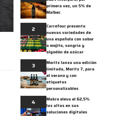
primera vez, un 5% de
Malbec
Carrefour presenta
2
nuevas variedades de
uva española con sabor
a mojito, sangría y
algodón de azúcar
Moritz lanza una edición
3
limitada, Moritz 7, para
el verano y con
etiquetas
personalizables
Makro eleva el 62,5%
4
las altas en sus
soluciones digitales