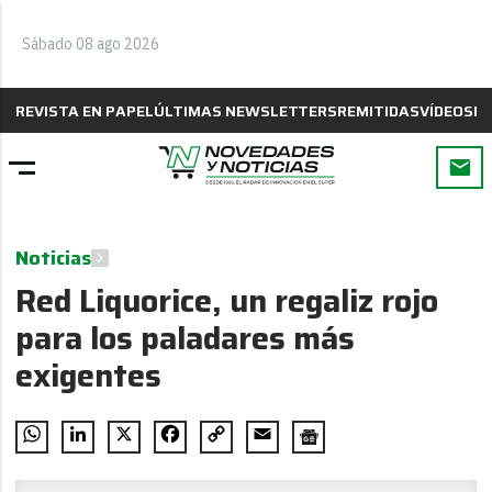
Sábado 08 ago 2026
REVISTA EN PAPEL
ÚLTIMAS NEWSLETTERS
REMITIDAS
VÍDEOS
B
Noticias
Red Liquorice, un regaliz rojo
para los paladares más
exigentes
WhatsApp
LinkedIn
X
Facebook
Copy
Email
Link