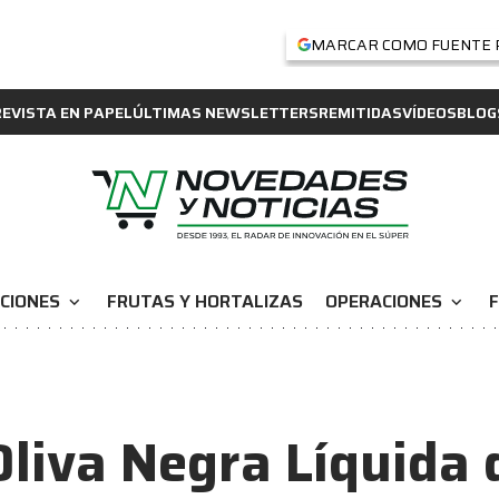
MARCAR COMO FUENTE 
REVISTA EN PAPEL
ÚLTIMAS NEWSLETTERS
REMITIDAS
VÍDEOS
BLOG
CIONES
FRUTAS Y HORTALIZAS
OPERACIONES
F
expand_more
expand_more
liva Negra Líquida 