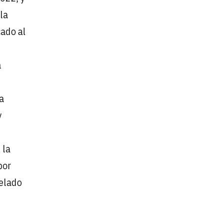
la
cado al
a
a
y
 la
bor
pelado