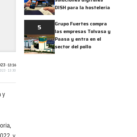
DISH para la hostelería
Grupo Fuertes compra
5
las empresas Tolvasa y
Paasa y entra en el
sector del pollo
23 ·
13:16
2023 · 13:30
 y
oria,
022, y