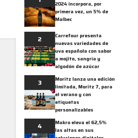
2024 incorpora, por
primera vez, un 5% de
Malbec
Carrefour presenta
2
nuevas variedades de
uva española con sabor
a mojito, sangría y
algodón de azúcar
Moritz lanza una edición
3
limitada, Moritz 7, para
el verano y con
etiquetas
personalizables
Makro eleva el 62,5%
4
las altas en sus
soluciones digitales