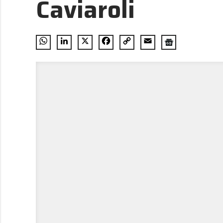
Caviaroli
WhatsApp
LinkedIn
X
Facebook
Copy
Email
Link