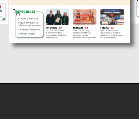
s
Programación editorial
Contacto
Aviso Legal
Térm