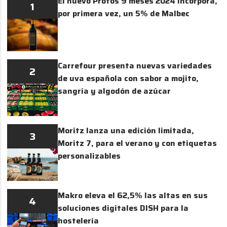
El nuevo Protos 9 meses 2024 incorpora,
1
por primera vez, un 5% de Malbec
Carrefour presenta nuevas variedades
2
de uva española con sabor a mojito,
sangría y algodón de azúcar
Moritz lanza una edición limitada,
3
Moritz 7, para el verano y con etiquetas
personalizables
Makro eleva el 62,5% las altas en sus
4
soluciones digitales DISH para la
hostelería