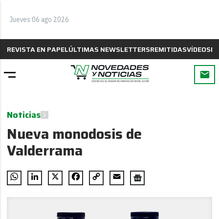
Jueves 06 ago 2026
REVISTA EN PAPEL
ÚLTIMAS NEWSLETTERS
REMITIDAS
VÍDEOS
B
Noticias
Nueva monodosis de
Valderrama
WhatsApp
LinkedIn
X
Facebook
Copy
Email
Link