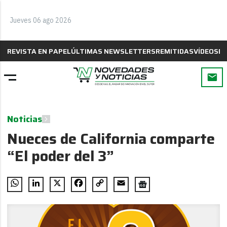
Jueves 06 ago 2026
REVISTA EN PAPEL
ÚLTIMAS NEWSLETTERS
REMITIDAS
VÍDEOS
B
Noticias
Nueces de California comparte
“El poder del 3”
WhatsApp
LinkedIn
X
Facebook
Copy
Email
Link