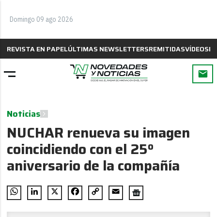
Domingo 09 ago 2026
REVISTA EN PAPEL
ÚLTIMAS NEWSLETTERS
REMITIDAS
VÍDEOS
B
Noticias
NUCHAR renueva su imagen
coincidiendo con el 25º
aniversario de la compañía
WhatsApp
LinkedIn
X
Facebook
Copy
Email
Link