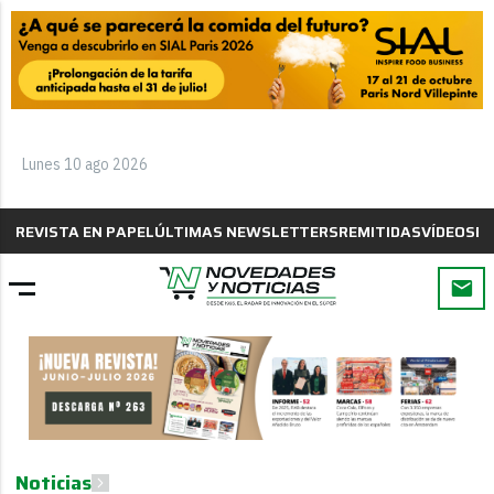
Lunes 10 ago 2026
REVISTA EN PAPEL
ÚLTIMAS NEWSLETTERS
REMITIDAS
VÍDEOS
B
Noticias