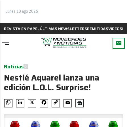
Lunes 10 ago 2026
REVISTA EN PAPEL
ÚLTIMAS NEWSLETTERS
REMITIDAS
VÍDEOS
B
Noticias
Nestlé Aquarel lanza una
edición L.O.L. Surprise!
WhatsApp
LinkedIn
X
Facebook
Copy
Email
Link