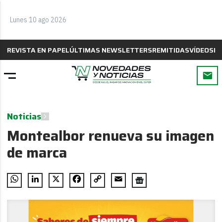
Lunes 10 ago 2026
REVISTA EN PAPEL
ÚLTIMAS NEWSLETTERS
REMITIDAS
VÍDEOS
B
Noticias
Montealbor renueva su imagen
de marca
WhatsApp
LinkedIn
X
Facebook
Copy
Email
Link