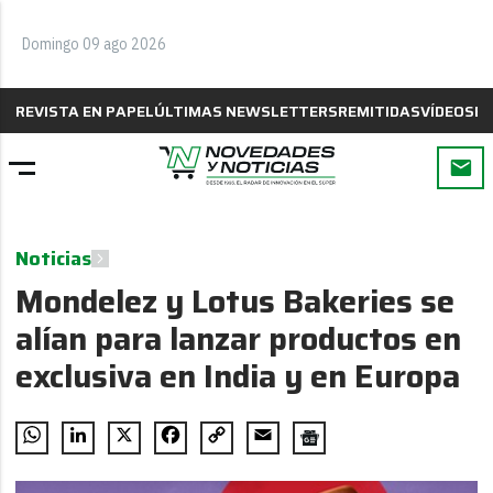
Domingo 09 ago 2026
REVISTA EN PAPEL
ÚLTIMAS NEWSLETTERS
REMITIDAS
VÍDEOS
B
Noticias
Mondelez y Lotus Bakeries se
alían para lanzar productos en
exclusiva en India y en Europa
WhatsApp
LinkedIn
X
Facebook
Copy
Email
Link