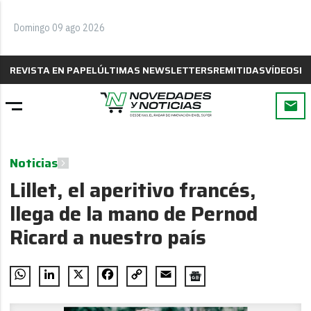
Domingo 09 ago 2026
REVISTA EN PAPEL
ÚLTIMAS NEWSLETTERS
REMITIDAS
VÍDEOS
B
Noticias
Lillet, el aperitivo francés,
llega de la mano de Pernod
Ricard a nuestro país
WhatsApp
LinkedIn
X
Facebook
Copy
Email
Link