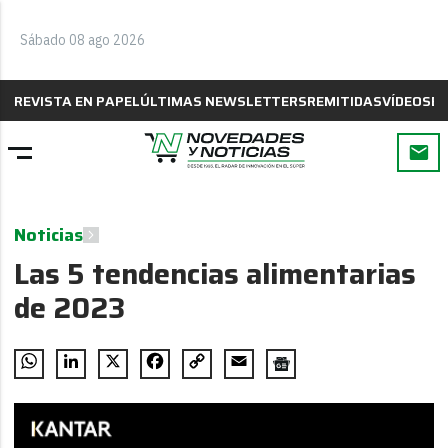
Sábado 08 ago 2026
REVISTA EN PAPEL
ÚLTIMAS NEWSLETTERS
REMITIDAS
VÍDEOS
B
Noticias
Las 5 tendencias alimentarias
de 2023
WhatsApp
LinkedIn
X
Facebook
Copy
Email
Link