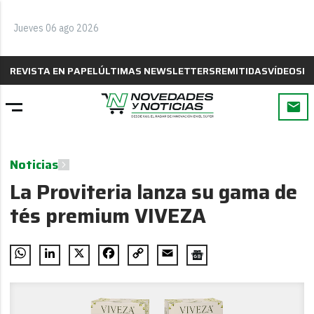
Jueves 06 ago 2026
REVISTA EN PAPEL
ÚLTIMAS NEWSLETTERS
REMITIDAS
VÍDEOS
B
Noticias
La Proviteria lanza su gama de
tés premium VIVEZA
WhatsApp
LinkedIn
X
Facebook
Copy
Email
Link