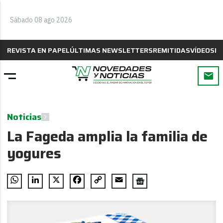
Sábado 08 ago 2026
REVISTA EN PAPEL
ÚLTIMAS NEWSLETTERS
REMITIDAS
VÍDEOS
B
Noticias
La Fageda amplia la familia de
yogures
WhatsApp
LinkedIn
X
Facebook
Copy
Email
Link