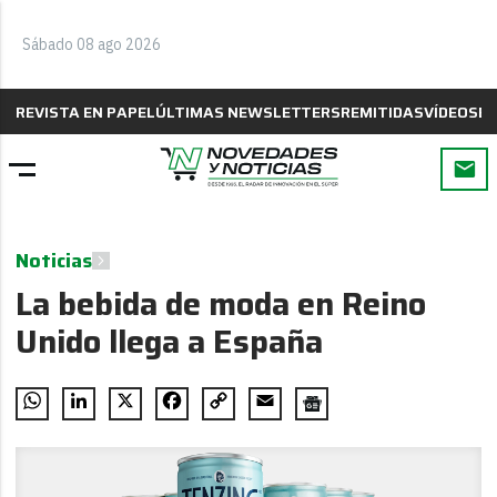
Sábado 08 ago 2026
REVISTA EN PAPEL
ÚLTIMAS NEWSLETTERS
REMITIDAS
VÍDEOS
B
Noticias
La bebida de moda en Reino
Unido llega a España
WhatsApp
LinkedIn
X
Facebook
Copy
Email
Link