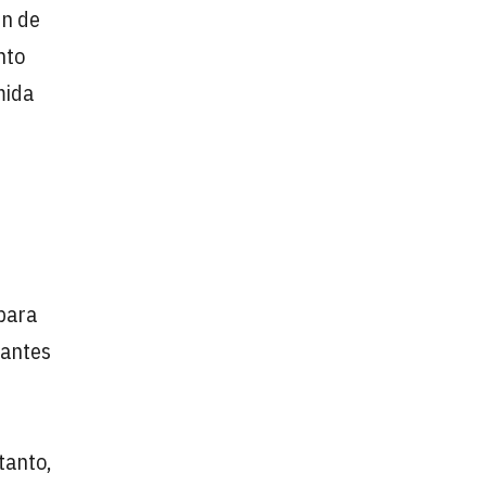
in de
nto
mida
 para
rantes
tanto,