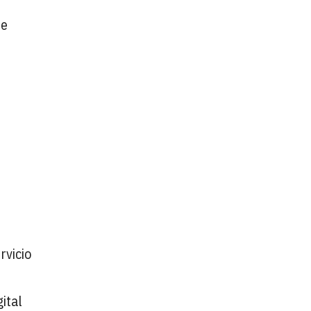
ue
rvicio
ital