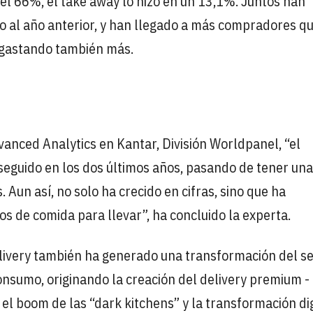
del 66%, el take away lo hizo en un 13,1%. Juntos han
 al año anterior, y han llegado a más compradores q
 gastando también más.
anced Analytics en Kantar, División Worldpanel, “el
seguido en los dos últimos años, pasando de tener una
 Aun así, no solo ha crecido en cifras, sino que ha
s de comida para llevar”, ha concluido la experta.
livery también ha generado una transformación del se
nsumo, originando la creación del delivery premium -
el boom de las “dark kitchens” y la transformación dig