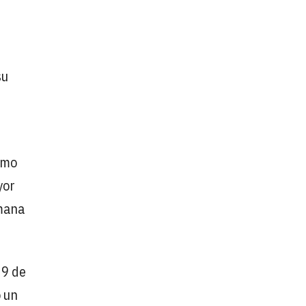
su
sumo
yor
emana
 9 de
 un