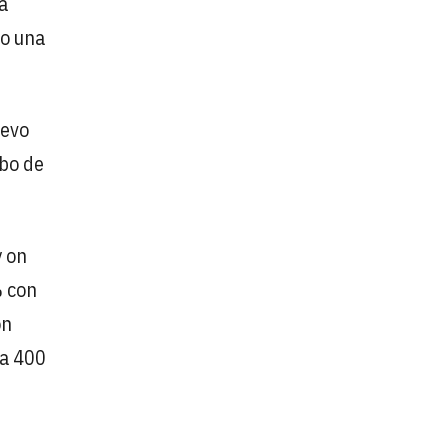
a
go una
uevo
mbo de
y on
% con
on
ta 400