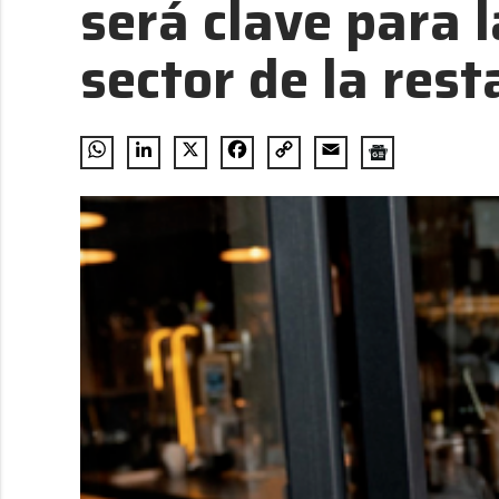
será clave para 
sector de la res
WhatsApp
LinkedIn
X
Facebook
Copy
Email
Link