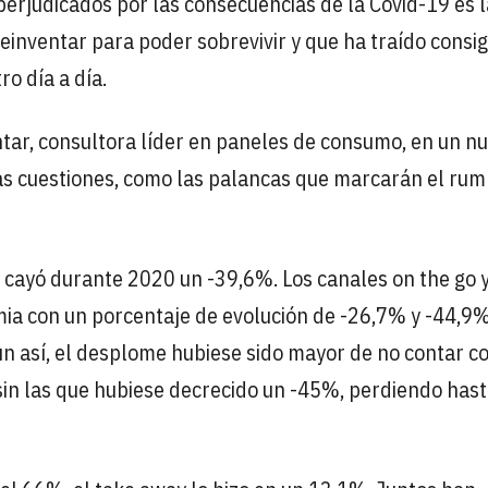
erjudicados por las consecuencias de la Covid-19 es l
reinventar para poder sobrevivir y que ha traído consi
o día a día.
tar, consultora líder en paneles de consumo, en un n
ras cuestiones, como las palancas que marcarán el ru
n cayó durante 2020 un -39,6%. Los canales on the go 
mia con un porcentaje de evolución de -26,7% y -44,9
un así, el desplome hubiese sido mayor de no contar c
, sin las que hubiese decrecido un -45%, perdiendo has