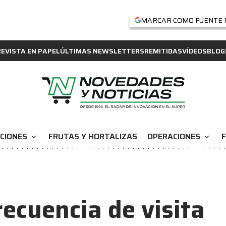
MARCAR COMO FUENTE 
REVISTA EN PAPEL
ÚLTIMAS NEWSLETTERS
REMITIDAS
VÍDEOS
BLOG
CIONES
FRUTAS Y HORTALIZAS
OPERACIONES
F
expand_more
expand_more
recuencia de visita