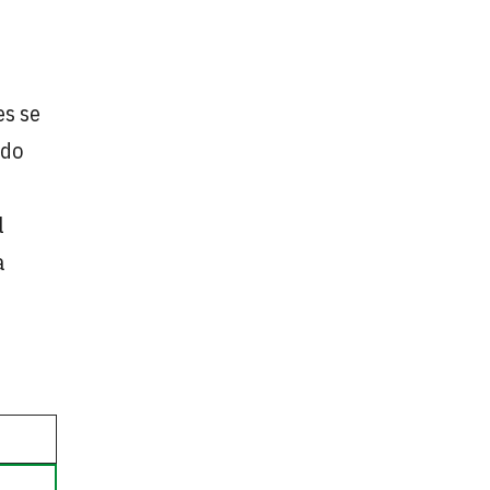
es se
ndo
l
a