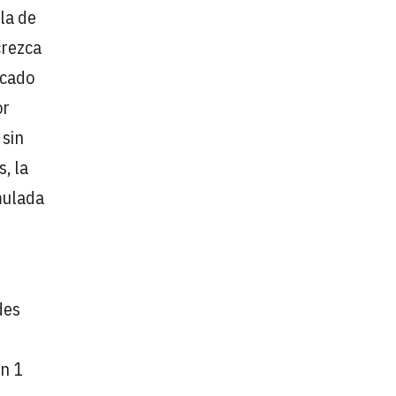
la de
crezca
rcado
or
 sin
, la
mulada
des
en 1