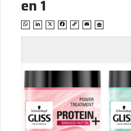
en 1
WhatsApp
LinkedIn
X
Facebook
Copy
Email
Link