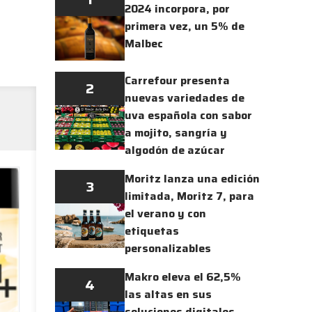
2024 incorpora, por
primera vez, un 5% de
Malbec
Carrefour presenta
2
nuevas variedades de
uva española con sabor
a mojito, sangría y
algodón de azúcar
Moritz lanza una edición
3
limitada, Moritz 7, para
el verano y con
etiquetas
personalizables
Makro eleva el 62,5%
4
las altas en sus
soluciones digitales