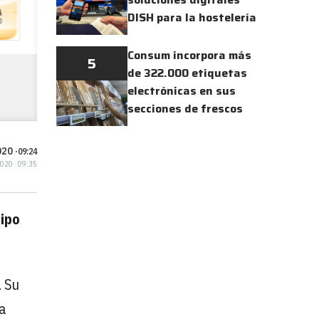
DISH para la hostelería
Consum incorpora más
5
de 322.000 etiquetas
electrónicas en sus
secciones de frescos
20 ·
09:24
2020 · 09:35
tipo
. Su
a