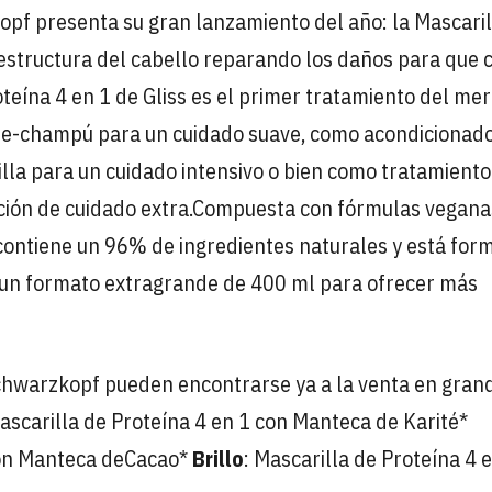
opf presenta su gran lanzamiento del año: la Mascaril
a estructura del cabello reparando los daños para que 
teína 4 en 1 de Gliss es el primer tratamiento del me
 pre-champú para un cuidado suave, como acondicionad
la para un cuidado intensivo o bien como tratamiento
ión de cuidado extra.
Compuesta con fórmulas veganas
 contiene un 96% de ingredientes naturales y está for
a un formato extragrande de 400 ml para ofrecer más
 Schwarzkopf pueden encontrarse ya a la venta en gran
Mascarilla de Proteína 4 en 1 con Manteca de Karité
*
con Manteca de
Cacao
*
Brillo
: Mascarilla de Proteína 4 