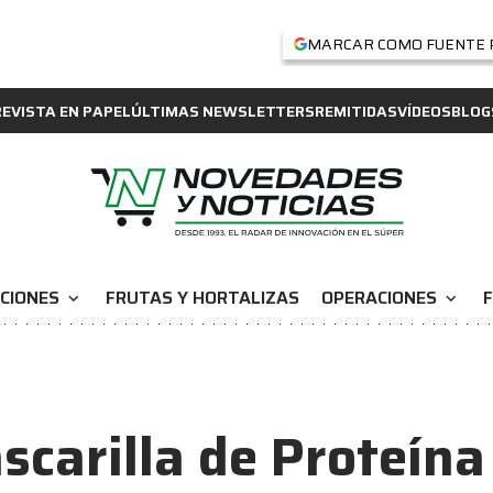
MARCAR COMO FUENTE 
REVISTA EN PAPEL
ÚLTIMAS NEWSLETTERS
REMITIDAS
VÍDEOS
BLOG
CIONES
FRUTAS Y HORTALIZAS
OPERACIONES
F
expand_more
expand_more
scarilla de Proteína