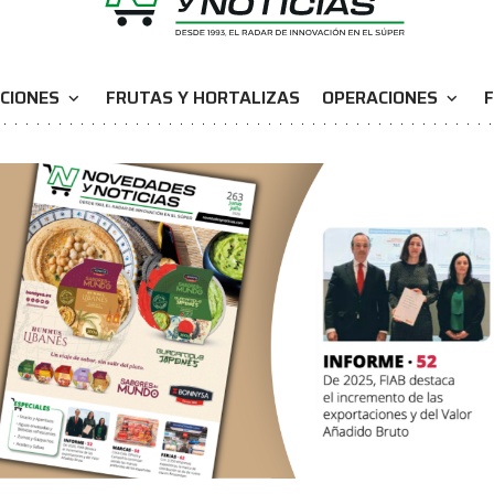
CIONES
FRUTAS Y HORTALIZAS
OPERACIONES
F
expand_more
expand_more