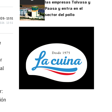
las empresas Tolvasa y
Paasa y entra en el
sector del pollo
26 ·
13:51
2026 · 13:51
e
or
al
r:
ión