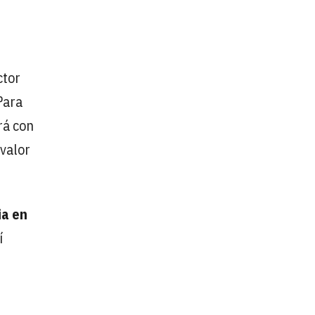
ctor
Para
rá con
 valor
ia en
í