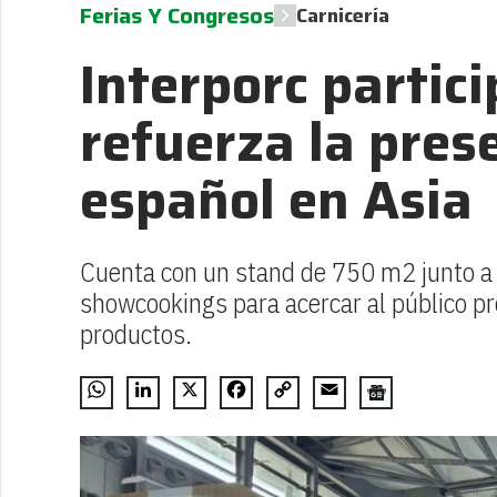
Ferias Y Congresos
Carnicería
Interporc partic
refuerza la pres
español en Asia
Cuenta con un stand de 750 m2 junto a
showcookings para acercar al público pr
productos.
WhatsApp
LinkedIn
X
Facebook
Copy
Email
Link