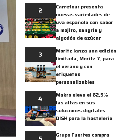
Carrefour presenta
2
nuevas variedades de
uva española con sabor
a mojito, sangría y
algodón de azúcar
Moritz lanza una edición
3
limitada, Moritz 7, para
el verano y con
etiquetas
personalizables
Makro eleva el 62,5%
4
las altas en sus
soluciones digitales
DISH para la hostelería
Grupo Fuertes compra
5