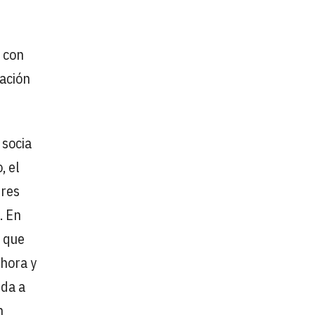
 con
nación
 socia
, el
eres
. En
o que
ahora y
ida a
n