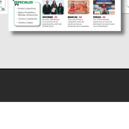
s
Programación editorial
Contacto
Aviso Legal
Térm