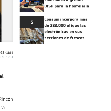
DISH para la hostelería
Consum incorpora más
5
de 322.000 etiquetas
electrónicas en sus
secciones de frescos
23 ·
11:58
2023 · 12:03
el
 Rincón
ara