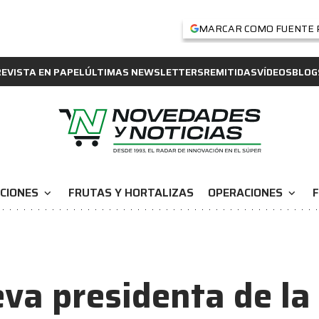
MARCAR COMO FUENTE 
REVISTA EN PAPEL
ÚLTIMAS NEWSLETTERS
REMITIDAS
VÍDEOS
BLOG
CIONES
FRUTAS Y HORTALIZAS
OPERACIONES
F
expand_more
expand_more
va presidenta de la