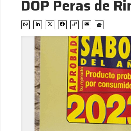
DOP Peras de Ri
WhatsApp
LinkedIn
X
Facebook
Copy
Email
Link