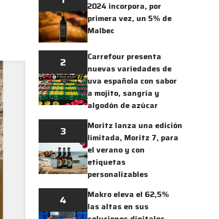
2024 incorpora, por
primera vez, un 5% de
Malbec
Carrefour presenta
2
nuevas variedades de
uva española con sabor
a mojito, sangría y
algodón de azúcar
Moritz lanza una edición
3
limitada, Moritz 7, para
el verano y con
etiquetas
personalizables
Makro eleva el 62,5%
4
las altas en sus
soluciones digitales