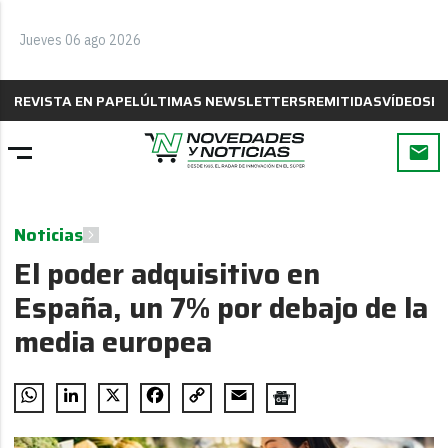
Jueves 06 ago 2026
REVISTA EN PAPEL
ÚLTIMAS NEWSLETTERS
REMITIDAS
VÍDEOS
B
Noticias
El poder adquisitivo en
España, un 7% por debajo de la
media europea
WhatsApp
LinkedIn
X
Facebook
Copy
Email
Link