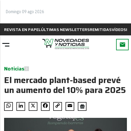
Domingo 09 ago 2026
REVISTA EN PAPEL
ÚLTIMAS NEWSLETTERS
REMITIDAS
VÍDEOS
B
Noticias
El mercado plant-based prevé
un aumento del 10% para 2025
WhatsApp
LinkedIn
X
Facebook
Copy
Email
Link