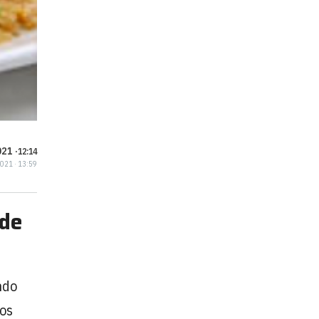
21 ·
12:14
2021 · 13:59
 de
ndo
tos