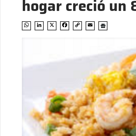
hogar creció un
WhatsApp
LinkedIn
X
Facebook
Copy
Email
Link