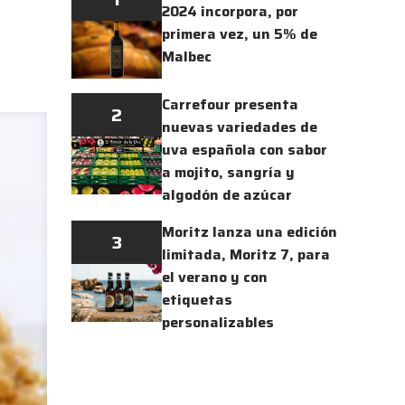
2024 incorpora, por
primera vez, un 5% de
Malbec
Carrefour presenta
2
nuevas variedades de
uva española con sabor
a mojito, sangría y
algodón de azúcar
Moritz lanza una edición
3
limitada, Moritz 7, para
el verano y con
etiquetas
personalizables