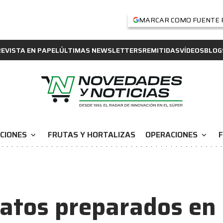
MARCAR COMO FUENTE 
REVISTA EN PAPEL
ÚLTIMAS NEWSLETTERS
REMITIDAS
VÍDEOS
BLOG
CIONES
FRUTAS Y HORTALIZAS
OPERACIONES
F
expand_more
expand_more
atos preparados en 