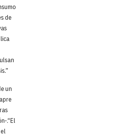
onsumo
es de
vas
lica
pulsan
s.”
de un
fapre
ras
n-.“El
 el