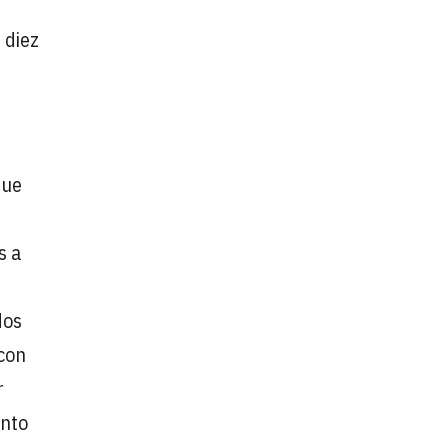
 diez
que
s a
dos
con
r
ento