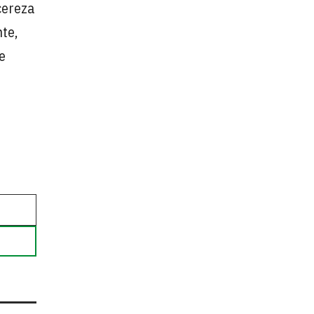
cereza
te,
e