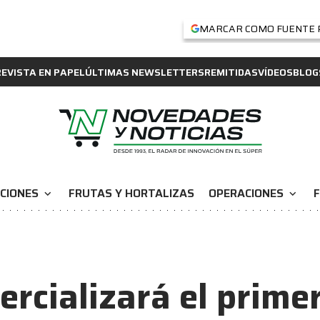
MARCAR COMO FUENTE 
REVISTA EN PAPEL
ÚLTIMAS NEWSLETTERS
REMITIDAS
VÍDEOS
BLOG
CIONES
FRUTAS Y HORTALIZAS
OPERACIONES
F
expand_more
expand_more
cializará el prime