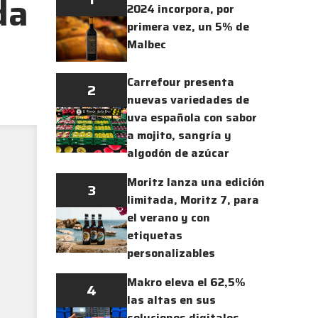
da
2024 incorpora, por
primera vez, un 5% de
Malbec
Carrefour presenta
2
nuevas variedades de
uva española con sabor
a mojito, sangría y
algodón de azúcar
Moritz lanza una edición
3
limitada, Moritz 7, para
el verano y con
etiquetas
personalizables
Makro eleva el 62,5%
4
las altas en sus
soluciones digitales