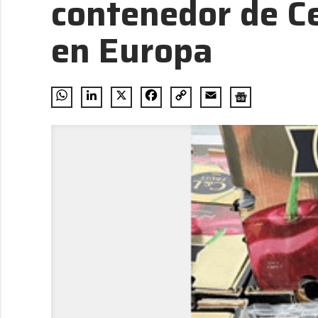
contenedor de C
en Europa
WhatsApp
LinkedIn
X
Facebook
Copy
Email
Link