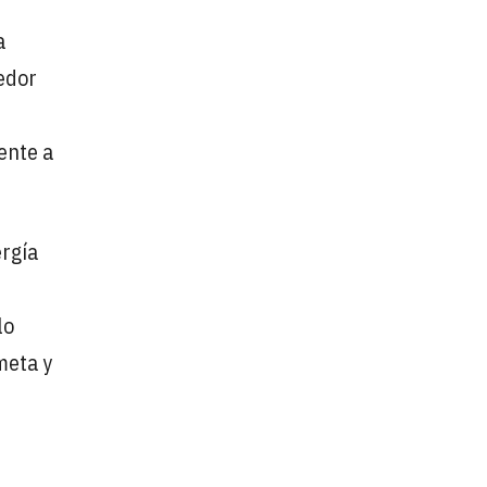
a
nedor
ente a
ergía
lo
meta y