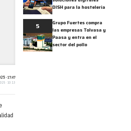
DISH para la hostelería
Grupo Fuertes compra
5
las empresas Tolvasa y
Paasa y entra en el
sector del pollo
25 ·
17:47
2025 · 10:13
e
alidad