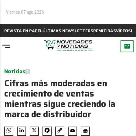
Viernes 07 ago 2026
REVISTA EN PAPEL
ÚLTIMAS NEWSLETTERS
REMITIDAS
VÍDEOS
B
Noticias
Cifras más moderadas en
crecimiento de ventas
mientras sigue creciendo la
marca de distribuidor
WhatsApp
LinkedIn
X
Facebook
Copy
Email