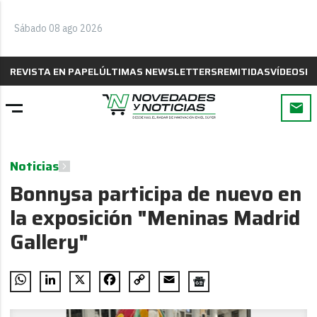
Sábado 08 ago 2026
REVISTA EN PAPEL
ÚLTIMAS NEWSLETTERS
REMITIDAS
VÍDEOS
B
Noticias
Bonnysa participa de nuevo en
la exposición "Meninas Madrid
Gallery"
WhatsApp
LinkedIn
X
Facebook
Copy
Email
Link