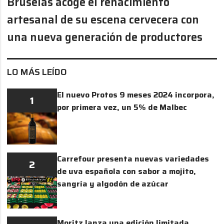
Bruselas acoge el renacimiento
artesanal de su escena cervecera con
una nueva generación de productores
LO MÁS LEÍDO
El nuevo Protos 9 meses 2024 incorpora,
1
por primera vez, un 5% de Malbec
Carrefour presenta nuevas variedades
2
de uva española con sabor a mojito,
sangría y algodón de azúcar
Moritz lanza una edición limitada,