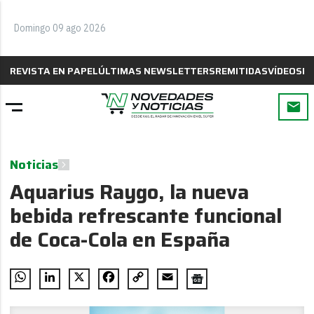
Domingo 09 ago 2026
REVISTA EN PAPEL
ÚLTIMAS NEWSLETTERS
REMITIDAS
VÍDEOS
B
Noticias
Aquarius Raygo, la nueva
bebida refrescante funcional
de Coca-Cola en España
WhatsApp
LinkedIn
X
Facebook
Copy
Email
Link