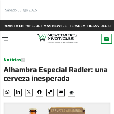
Sábado 08 ago 2026
REVISTA EN PAPEL
ÚLTIMAS NEWSLETTERS
REMITIDAS
VÍDEOS
B
Noticias
Alhambra Especial Radler: una
cerveza inesperada
WhatsApp
LinkedIn
X
Facebook
Copy
Email
Link